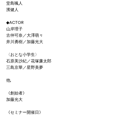
堂島颯人
濱健人
◆ACTOR
山岸理子
古仲可奈／大澤萌々
井川勇樹／加藤光大
〈おとな小学生〉
石原美沙紀／花塚廉太郎
三島京華／星野美夢
他,
《創始者》
加藤光大
《セミナー開催日》