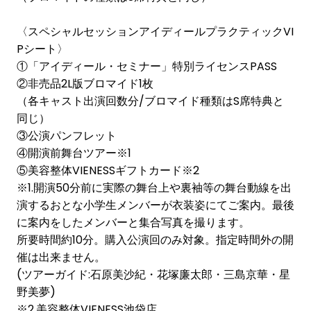
〈スペシャルセッションアイディールプラクティックVI
Pシート〉
①「アイディール・セミナー」特別ライセンスPASS
②非売品2L版ブロマイド1枚
（各キャスト出演回数分/ブロマイド種類はS席特典と
同じ）
③公演パンフレット
④開演前舞台ツアー※1
⑤美容整体VIENESSギフトカード※2
※1.開演50分前に実際の舞台上や裏袖等の舞台動線を出
演するおとな小学生メンバーが衣装姿にてご案内。最後
に案内をしたメンバーと集合写真を撮ります。
所要時間約10分。購入公演回のみ対象。指定時間外の開
催は出来ません。
(ツアーガイド:石原美沙紀・花塚廉太郎・三島京華・星
野美夢)
※2.美容整体VIENESS池袋店