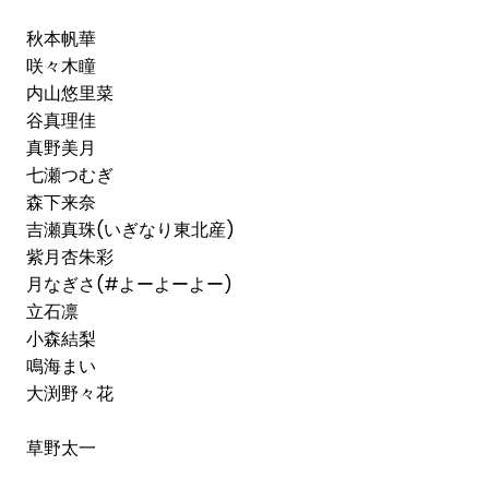
秋本帆華
咲々木瞳
内山悠里菜
谷真理佳
真野美月
七瀬つむぎ
森下来奈
吉瀬真珠(いぎなり東北産)
紫月杏朱彩
月なぎさ(#よーよーよー)
立石凛
小森結梨
鳴海まい
大渕野々花
草野太一