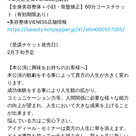
【全身美容整体＋小顔・骨盤矯正】60分コースチケッ
ト（有効期限あり）
▪️美容整体VIENESS店舗情報
https://beauty.hotpepper.jp/kr/slnH000557005/
《受講チケット発売日》
2月下旬予定
【本公演に興味をお持ちのお客様へ】
本公演の観劇をする事によって貴方の人生が大きく変わ
ります。
成功体験をする事により人生観の拡がり、
コミュニケーション力等、人間関係に必要な様々な能力
の向上が望まれ、人生において大きな成果を上げること
が出来ます。
悩んでいる方はご安心下さい。
アイディール・セミナーは貴方の人生に華を添えます。
どうぞ勇気を持って一歩を踏み出し、我々と共に新しい