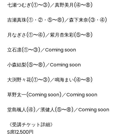
七瀬つむぎ(①〜③)／真野美月(④〜⑧)
吉瀬真珠(①・②・⑤〜⑧)／森下来奈(③・④)
月なぎさ(①〜④)／紫月杏朱彩(⑤〜⑧)
立石凛(①〜③)／Coming soon
小森結梨(⑤〜⑧)／Coming soon
大渕野々花(①〜③)／鳴海まい(④〜⑧)
草野太一(Coming soon)／Coming soon
堂島颯人(④)／濱健人(⑤〜⑧)／Coming soon
《受講チケット詳細》
S席12,500円